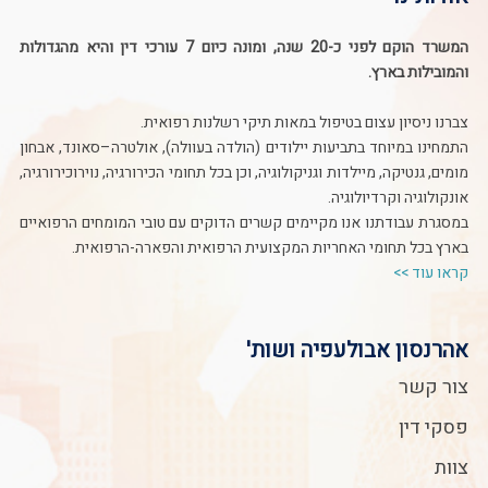
המשרד הוקם לפני כ-20 שנה, ומונה כיום 7 עורכי דין והיא מהגדולות
והמובילות בארץ.
צברנו ניסיון עצום בטיפול במאות תיקי רשלנות רפואית.
התמחינו במיוחד בתביעות יילודים (הולדה בעוולה), אולטרה–סאונד, אבחון
מומים, גנטיקה, מיילדות וגניקולוגיה, וכן בכל תחומי הכירורגיה, נוירוכירורגיה,
אונקולוגיה וקרדיולוגיה.
במסגרת עבודתנו אנו מקיימים קשרים הדוקים עם טובי המומחים הרפואיים
בארץ בכל תחומי האחריות המקצועית הרפואית והפארה-הרפואית.
קראו עוד >>
אהרנסון אבולעפיה ושות'
צור קשר
פסקי דין
צוות